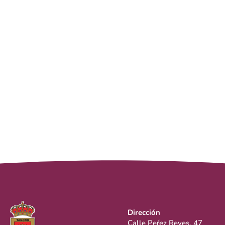
Dirección
Calle Peŕez Reyes, 47