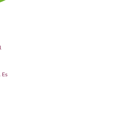
l
. Es